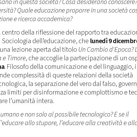
sano in questa società? Cosa desiderano conoscere
rsità? Quale educazione proporre in una società cos
ione e ricerca accademica?
centro della riflessione del rapporto tra educazio
di Sociologia dell’educazione, che
lunedì 9 dicembr
e una lezione aperta dal titolo
Un Cambio d'Epoca? 
a e Timore
, che accoglie la partecipazione di un os
na
. Filosofo della comunicazione e del linguaggio, i
ande complessità di queste relazioni della società
cnologica, la separazione del vero dal falso, govern
nza limiti per disinformazione e complottismo e te
re l’umanità intera.
e umano e non solo al possibile tecnologico? E se il
’educare allo stupore, l’educare alla creatività e all