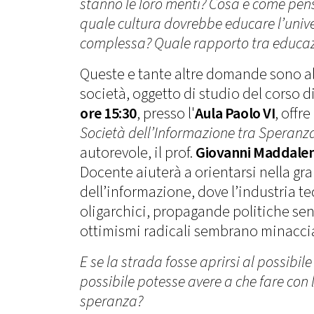
stanno le loro menti? Cosa e come pen
quale cultura dovrebbe educare l’unive
complessa? Quale rapporto tra educaz
Queste e tante altre domande sono al 
società, oggetto di studio del corso 
ore 15:30
, presso l'
Aula Paolo VI
, offr
Società dell’Informazione tra Speranz
autorevole, il prof.
Giovanni Maddale
Docente aiuterà a orientarsi nella gr
dell’informazione, dove l’industria te
oligarchici, propagande politiche se
ottimismi radicali sembrano minaccia
E se la strada fosse aprirsi al possibil
possibile potesse avere a che fare con l
speranza?