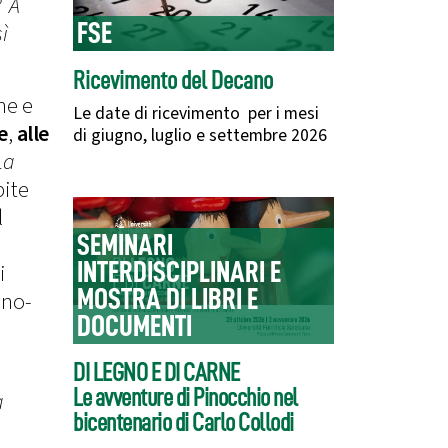
? A
ì
FSE
Ricevimento del Decano
ne e
Le date di ricevimento per i mesi
e
,
alle
di giugno, luglio e settembre 2026
La
pite
l
SEMINARI
INTERDISCIPLINARI E
i
MOSTRA DI LIBRI E
cno-
DOCUMENTI
DI LEGNO E DI CARNE
Le avventure di Pinocchio nel
a
bicentenario di Carlo Collodi