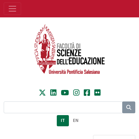
IT
EN