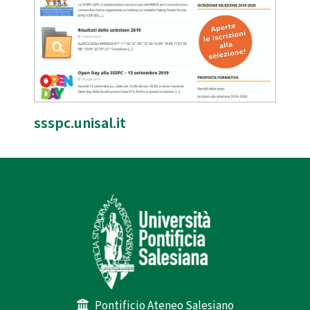
ssspc.unisal.it
Pontificio Ateneo Salesiano