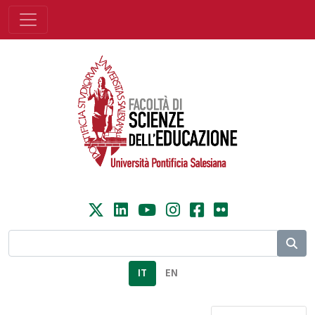
IT
EN