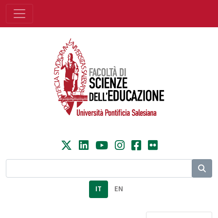
IT
EN