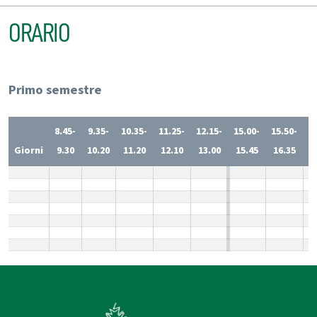
ORARIO
Primo semestre
8.45-
9.35-
10.35-
11.25-
12.15-
15.00-
15.50-
1
Giorni
9.30
10.20
11.20
12.10
13.00
15.45
16.35
1