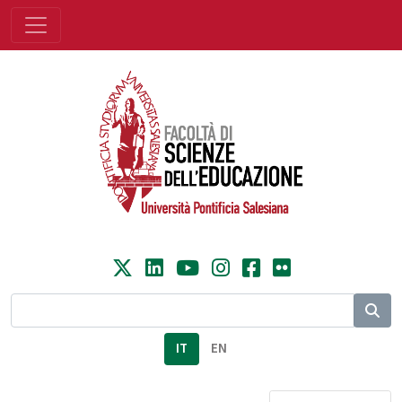
IT
EN