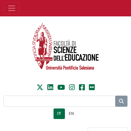
IT
EN