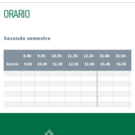
ORARIO
Secondo semestre
8.45-
9.35-
10.35-
11.25-
12.15-
15.00-
15.50-
1
Giorni
9.30
10.20
11.20
12.10
13.00
15.45
16.35
1