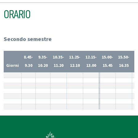
ORARIO
Secondo semestre
8.45-
9.35-
10.35-
11.25-
12.15-
15.00-
15.50-
1
Giorni
9.30
10.20
11.20
12.10
13.00
15.45
16.35
1