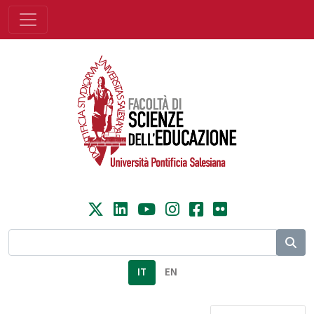
IT
EN