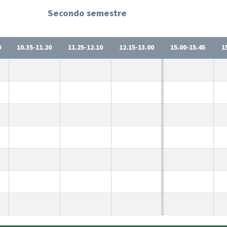
Secondo semestre
0
10.35-11.20
11.25-12.10
12.15-13.00
15.00-15.45
1