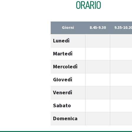
ORARIO
Giorni
8.45-9.30
9.35-10.2
Lunedì
Martedì
Mercoledì
Giovedì
Venerdì
Sabato
Domenica