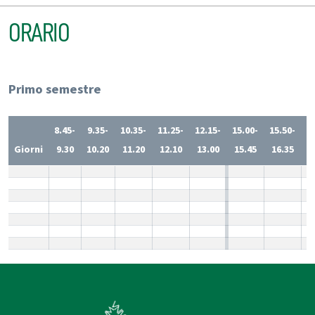
ORARIO
Primo semestre
8.45-
9.35-
10.35-
11.25-
12.15-
15.00-
15.50-
1
Giorni
9.30
10.20
11.20
12.10
13.00
15.45
16.35
1