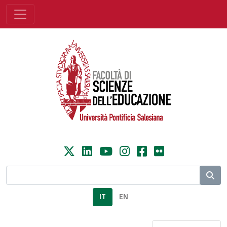
IT
EN