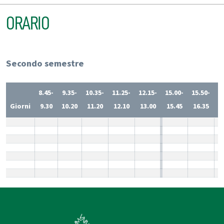
ORARIO
Secondo semestre
8.45-
9.35-
10.35-
11.25-
12.15-
15.00-
15.50-
1
Giorni
9.30
10.20
11.20
12.10
13.00
15.45
16.35
1