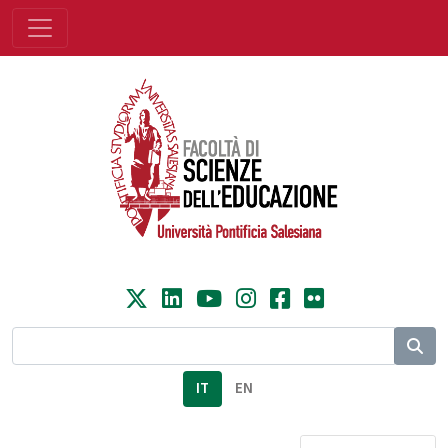
IT
EN