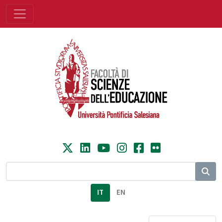
IT
EN