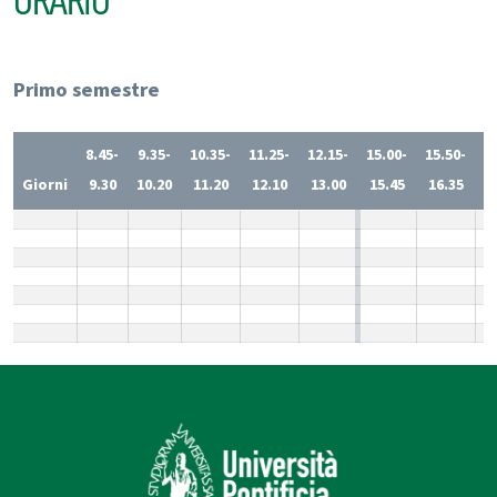
ORARIO
Primo semestre
8.45-
9.35-
10.35-
11.25-
12.15-
15.00-
15.50-
1
Giorni
9.30
10.20
11.20
12.10
13.00
15.45
16.35
1