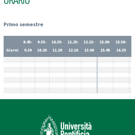
ORARIO
Primo semestre
8.45-
9.35-
10.35-
11.25-
12.15-
15.00-
15.50-
1
Giorni
9.30
10.20
11.20
12.10
13.00
15.45
16.35
1