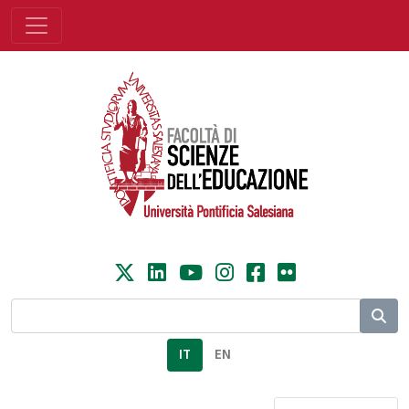
IT
EN