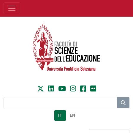
IT
EN