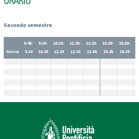
ORARIO
Secondo semestre
8.45-
9.35-
10.35-
11.25-
12.15-
15.00-
15.50-
1
Giorni
9.30
10.20
11.20
12.10
13.00
15.45
16.35
1