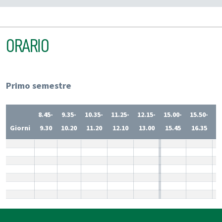
ORARIO
Primo semestre
8.45-
9.35-
10.35-
11.25-
12.15-
15.00-
15.50-
1
Giorni
9.30
10.20
11.20
12.10
13.00
15.45
16.35
1