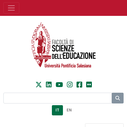
IT
EN