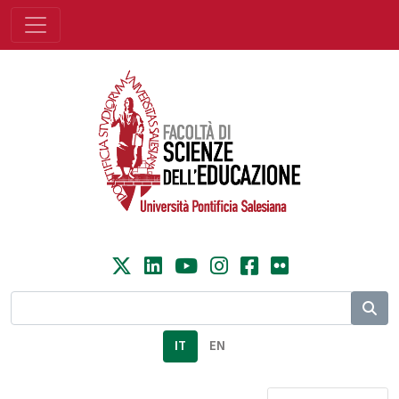
IT
EN