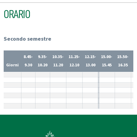
ORARIO
Secondo semestre
8.45-
9.35-
10.35-
11.25-
12.15-
15.00-
15.50-
1
Giorni
9.30
10.20
11.20
12.10
13.00
15.45
16.35
1