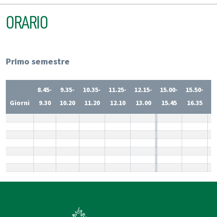
ORARIO
Primo semestre
8.45-
9.35-
10.35-
11.25-
12.15-
15.00-
15.50-
1
Giorni
9.30
10.20
11.20
12.10
13.00
15.45
16.35
1