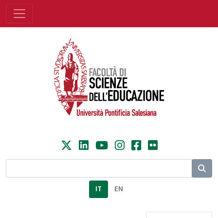
IT
EN