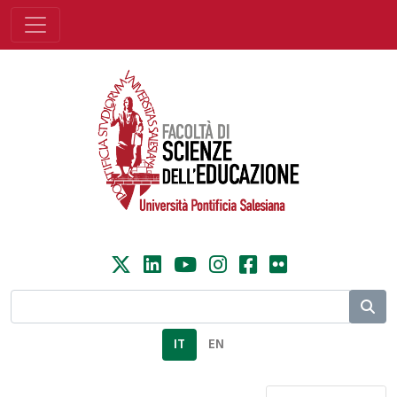
IT
EN