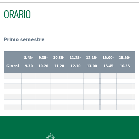
ORARIO
Primo semestre
8.45-
9.35-
10.35-
11.25-
12.15-
15.00-
15.50-
1
Giorni
9.30
10.20
11.20
12.10
13.00
15.45
16.35
1