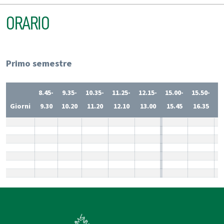
ORARIO
Primo semestre
8.45-
9.35-
10.35-
11.25-
12.15-
15.00-
15.50-
1
Giorni
9.30
10.20
11.20
12.10
13.00
15.45
16.35
1