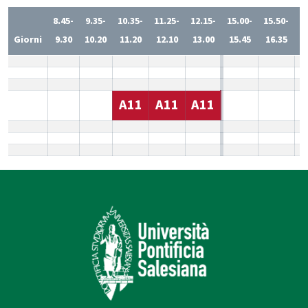
8.45-
9.35-
10.35-
11.25-
12.15-
15.00-
15.50-
1
Giorni
9.30
10.20
11.20
12.10
13.00
15.45
16.35
1
A11
A11
A11