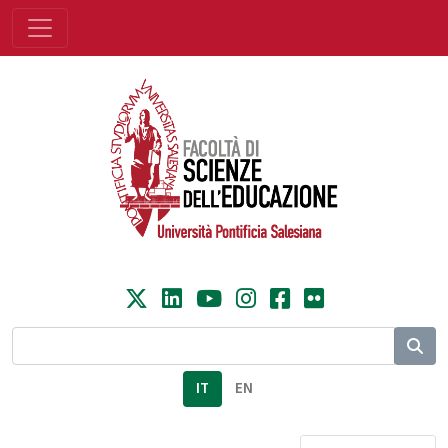
IT
EN