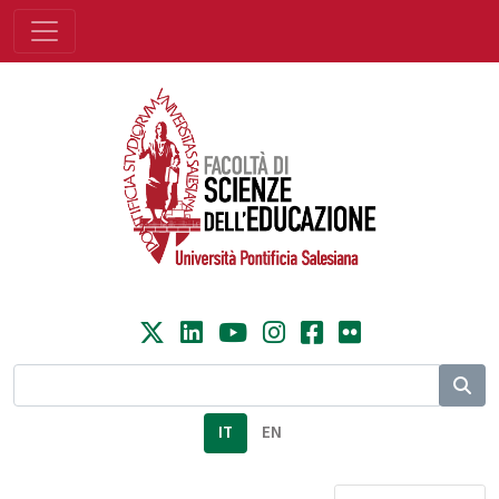
IT
EN