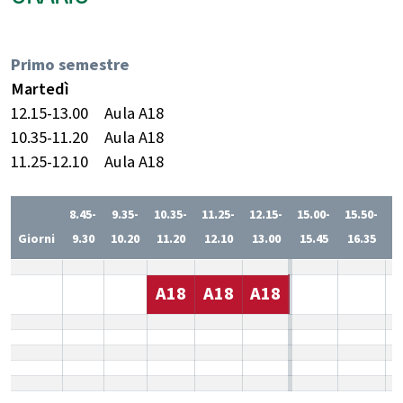
Primo semestre
Martedì
12.15-13.00
Aula A18
10.35-11.20
Aula A18
11.25-12.10
Aula A18
8.45-
9.35-
10.35-
11.25-
12.15-
15.00-
15.50-
1
Giorni
9.30
10.20
11.20
12.10
13.00
15.45
16.35
1
A18
A18
A18