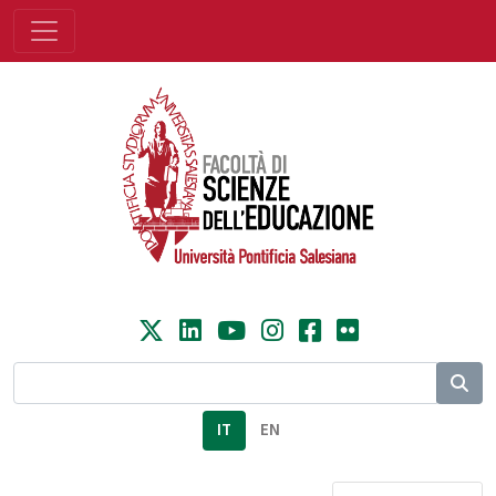
IT
EN