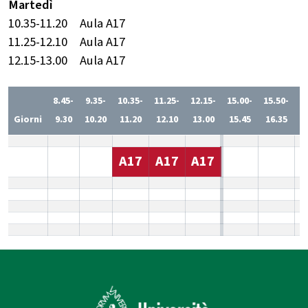
Martedì
10.35-11.20
Aula A17
11.25-12.10
Aula A17
12.15-13.00
Aula A17
8.45-
9.35-
10.35-
11.25-
12.15-
15.00-
15.50-
1
Giorni
9.30
10.20
11.20
12.10
13.00
15.45
16.35
1
A17
A17
A17