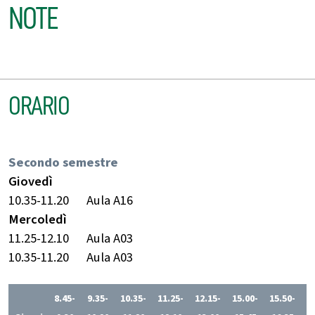
NOTE
ORARIO
Secondo semestre
Giovedì
10.35-11.20
Aula A16
Mercoledì
11.25-12.10
Aula A03
10.35-11.20
Aula A03
8.45-
9.35-
10.35-
11.25-
12.15-
15.00-
15.50-
1