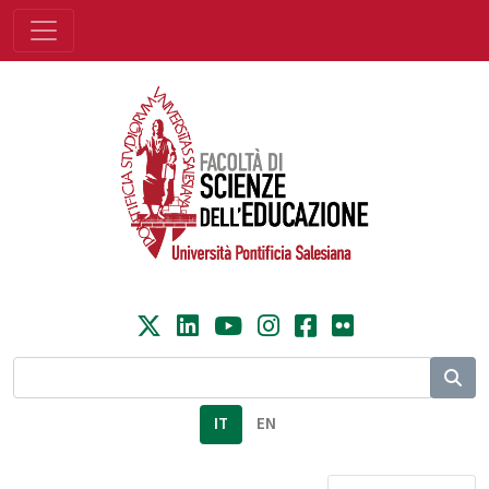
IT
EN