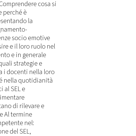
: Comprendere cosa si
e perché è
esentando la
egnamento-
enze socio emotive
e e il loro ruolo nel
to e in generale
uali strategie e
 i docenti nella loro
é nella quotidianità
i al SEL e
rimentare
no di rilevare e
e Al termine
petente nel:
ne del SEL,