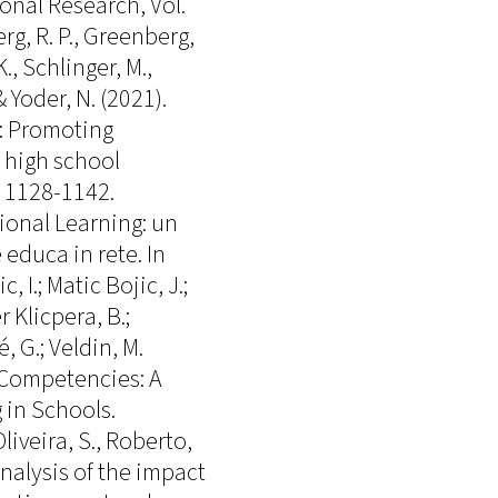
nal Research, Vol.
rg, R. P., Greenberg,
K., Schlinger, M.,
& Yoder, N. (2021).
: Promoting
o high school
, 1128-1142.
ional Learning: un
educa in rete. In
, I.; Matic Bojic, J.;
r Klicpera, B.;
, G.; Veldin, M.
 Competencies: A
 in Schools.
iveira, S., Roberto,
analysis of the impact