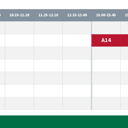
0
10.35-11.20
11.25-12.10
12.15-13.00
15.00-15.45
1
A14