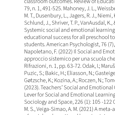
classroom outcomes. Review of Educatio
79, n. 1, 491-525. Mahoney, J. L., Weissbe
M. T., Dusenbury, L., Jagers, R. J., Niemi, 
Schlund, J., Shriver, T. P., VanAusdal, K., 
Systemic social and emotional learning
educational success for all preschool t
students. American Psychologist, 76 (7)
Napoletano, F. (2022) Il Social and Emot
approccio sistemico per una scuola che 
Rifrazioni, n. 1, pp. 63-72. Odak, I.; Marušic
Puzic, S.; Bakic, H.; Eliasson, N.; Gasteige
Gøtzsche, K.; Kozina, A.; Roczen, N.; Tomé
(2023). Teachers’ Social and Emotional
Lever for Social and Emotional Learning
Sociology and Space, 226 (1): 105 -122 Ol
M. S., Veiga-Simao, A. M. (2021) A meta-