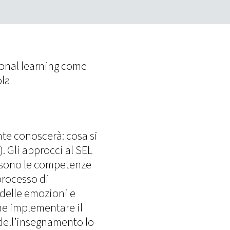
ional learning come
ola
te conoscerà: cosa si
. Gli approcci al SEL
li sono le competenze
processo di
delle emozioni e
me implementare il
 dell’insegnamento lo