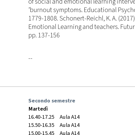
of social and emotional learning interv
’burnout symptoms. Educational Psycho
1779-1808. Schonert-Reichl, K. A. (2017)
Emotional Learning and teachers. Future
pp. 137-156
--
Secondo semestre
Martedì
16.40-17.25
Aula A14
15.50-16.35
Aula A14
15.00-15.45
Aula A14