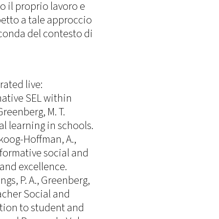
 il proprio lavoro e
etto a tale approccio
conda del contesto di
rated live:
mative SEL within
reenberg, M. T.
l learning in schools.
 Skoog-Hoffman, A.,
sformative social and
 and excellence.
gs, P. A., Greenberg,
eacher Social and
tion to student and