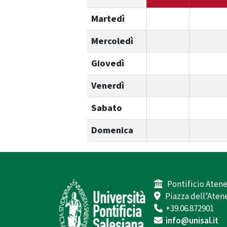
Martedì
Mercoledì
Giovedì
Venerdì
Sabato
Domenica
Pontificio Atene
Piazza dell’Atene
+39.06.872901
info@unisal.it