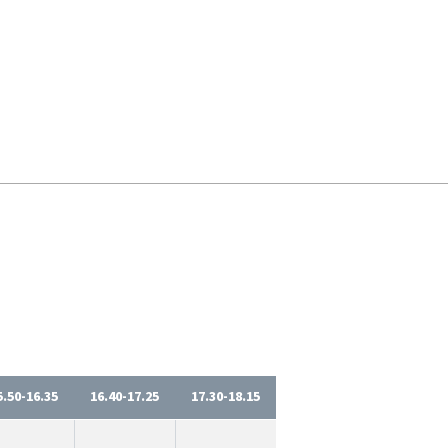
5.50-16.35
16.40-17.25
17.30-18.15