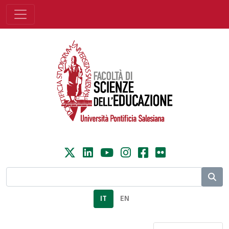
IT
EN