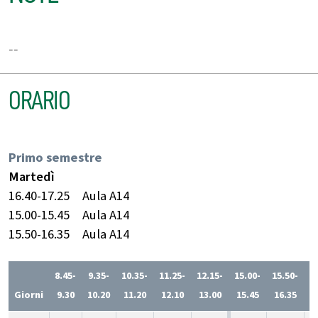
--
ORARIO
Primo semestre
Martedì
16.40-17.25
Aula A14
15.00-15.45
Aula A14
15.50-16.35
Aula A14
8.45-
9.35-
10.35-
11.25-
12.15-
15.00-
15.50-
1
Giorni
9.30
10.20
11.20
12.10
13.00
15.45
16.35
1