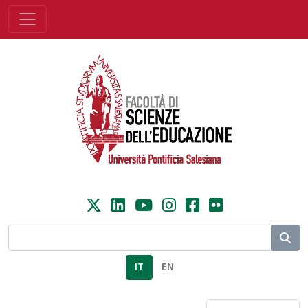
IT
EN