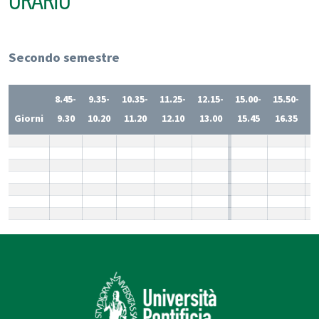
ORARIO
Secondo semestre
8.45-
9.35-
10.35-
11.25-
12.15-
15.00-
15.50-
1
Giorni
9.30
10.20
11.20
12.10
13.00
15.45
16.35
1