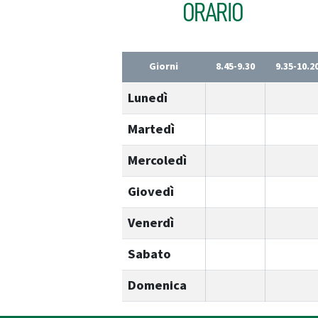
ORARIO
Giorni
8.45-9.30
9.35-10.2
Lunedì
Martedì
Mercoledì
Giovedì
Venerdì
Sabato
Domenica