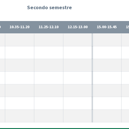
Secondo semestre
0
10.35-11.20
11.25-12.10
12.15-13.00
15.00-15.45
1