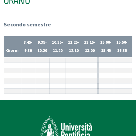
ORARIO
Secondo semestre
8.45-
9.35-
10.35-
11.25-
12.15-
15.00-
15.50-
1
Giorni
9.30
10.20
11.20
12.10
13.00
15.45
16.35
1