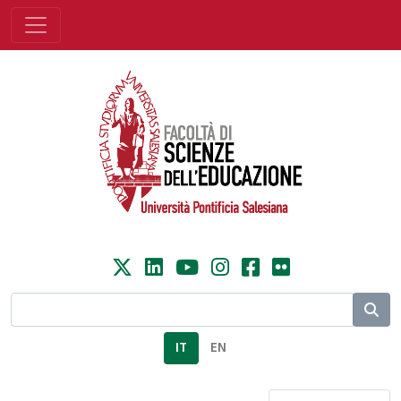
IT
EN