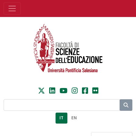
IT
EN