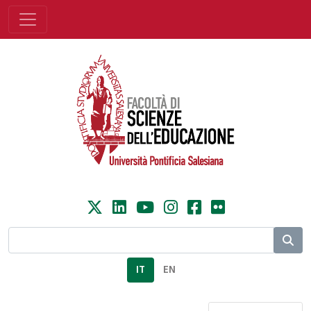
IT
EN