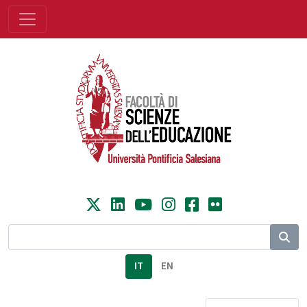
IT
EN