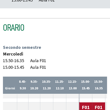
ORARIO
Secondo semestre
Mercoledì
15.50-16.35
Aula F01
15.00-15.45
Aula F01
8.45-
9.35-
10.35-
11.25-
12.15-
15.00-
15.50-
1
Giorni
9.30
10.20
11.20
12.10
13.00
15.45
16.35
1
F01
F01