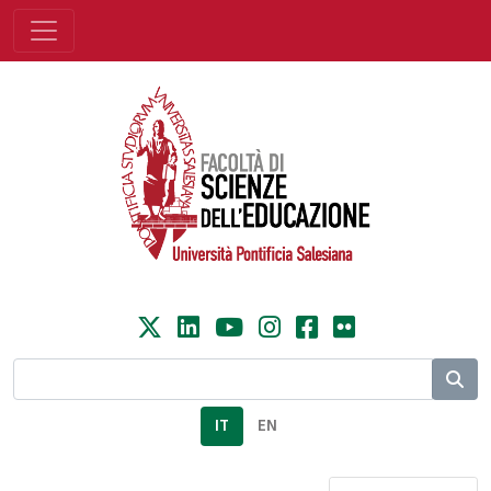
IT
EN