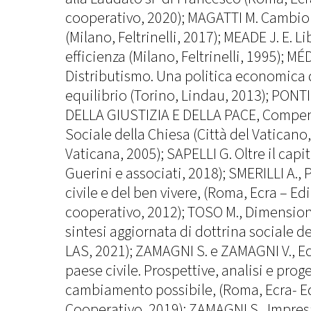
cooperativo, 2020); MAGATTI M. Cambio
(Milano, Feltrinelli, 2017); MEADE J. E. L
efficienza (Milano, Feltrinelli, 1995); MÉD
Distributismo. Una politica economica 
equilibrio (Torino, Lindau, 2013); PON
DELLA GIUSTIZIA E DELLA PACE, Compend
Sociale della Chiesa (Città del Vaticano,
Vaticana, 2005); SAPELLI G. Oltre il capi
Guerini e associati, 2018); SMERILLI A., 
civile e del ben vivere, (Roma, Ecra – Ed
cooperativo, 2012); TOSO M., Dimensione
sintesi aggiornata di dottrina sociale d
LAS, 2021); ZAMAGNI S. e ZAMAGNI V., 
paese civile. Prospettive, analisi e proge
cambiamento possibile, (Roma, Ecra- Ed
Cooperativo, 2019); ZAMAGNI S., Impres