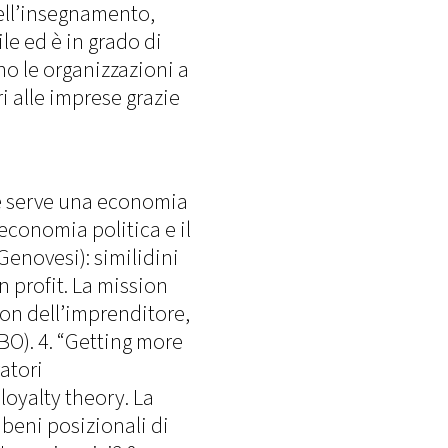
ell’insegnamento,
le ed è in grado di
no le organizzazioni a
i alle imprese grazie
é serve una economia
’economia politica e il
enovesi): similidini
n profit. La mission
ion dell’imprenditore,
BO). 4. “Getting more
atori
loyalty theory. La
 beni posizionali di