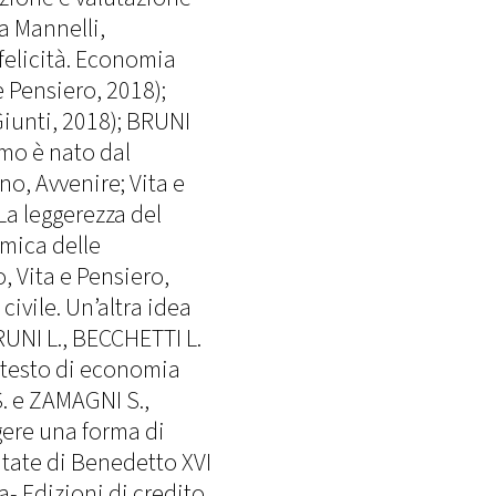
a Mannelli,
felicità. Economia
e Pensiero, 2018);
Giunti, 2018); BRUNI
ismo è nato dal
no, Avvenire; Vita e
La leggerezza del
omica delle
, Vita e Pensiero,
ivile. Un’altra idea
RUNI L., BECCHETTI L.
 testo di economia
S. e ZAMAGNI S.,
ggere una forma di
ritate di Benedetto XVI
a- Edizioni di credito