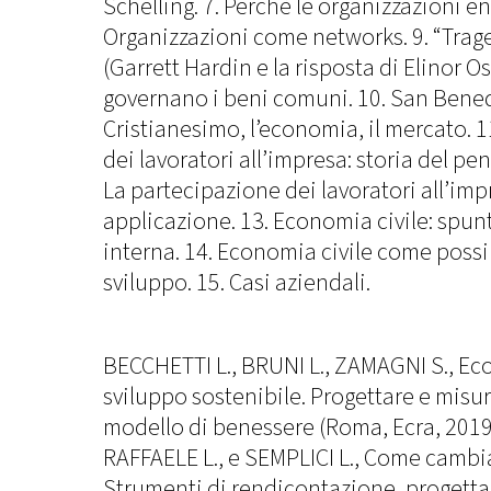
Schelling. 7. Perchè le organizzazioni ent
Organizzazioni come networks. 9. “Tra
(Garrett Hardin e la risposta di Elinor O
governano i beni comuni. 10. San Benedet
Cristianesimo, l’economia, il mercato. 
dei lavoratori all’impresa: storia del p
La partecipazione dei lavoratori all’imp
applicazione. 13. Economia civile: spunt
interna. 14. Economia civile come possi
sviluppo. 15. Casi aziendali.
BECCHETTI L., BRUNI L., ZAMAGNI S., Eco
sviluppo sostenibile. Progettare e misu
modello di benessere (Roma, Ecra, 2019
RAFFAELE L., e SEMPLICI L., Come cambi
Strumenti di rendicontazione, progetta