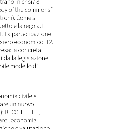
rano in crisi? 8.
gedy of the commons”
strom). Come si
to e la regola. Il
11. La partecipazione
ensiero economico. 12.
resa: la concreta
i dalla legislazione
bile modello di
nomia civile e
rare un nuovo
); BECCHETTI L.,
are l’economia
zione e valutazione