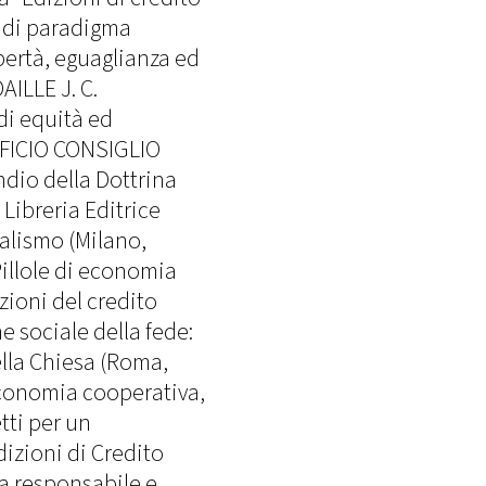
 di paradigma
ibertà, eguaglianza ed
AILLE J. C.
di equità ed
TIFICIO CONSIGLIO
io della Dottrina
 Libreria Editrice
talismo (Milano,
Pillole di economia
izioni del credito
 sociale della fede:
ella Chiesa (Roma,
Economia cooperativa,
tti per un
izioni di Credito
a responsabile e