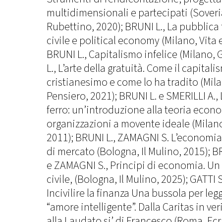
multidimensionali e partecipati (Soveri
Rubettino, 2020); BRUNI L., La pubblica 
civile e political economy (Milano, Vita 
BRUNI L., Capitalismo infelice (Milano, 
L., L’arte della gratuità. Come il capital
cristianesimo e come lo ha tradito (Mila
Pensiero, 2021); BRUNI L. e SMERILLI A., 
ferro: un’introduzione alla teoria econ
organizzazioni a movente ideale (Milano
2011); BRUNI L., ZAMAGNI S. L’economia c
di mercato (Bologna, Il Mulino, 2015); B
e ZAMAGNI S., Principi di economia. Un
civile, (Bologna, Il Mulino, 2025); GATTI 
Incivilire la finanza Una bussola per le
“amore intelligente”. Dalla Caritas in ve
alla Laudato si’ di Francesco (Roma, Ecr