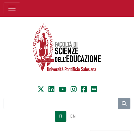
IT
EN