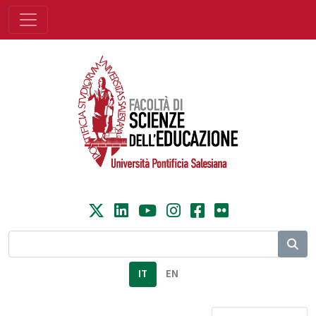
IT
EN