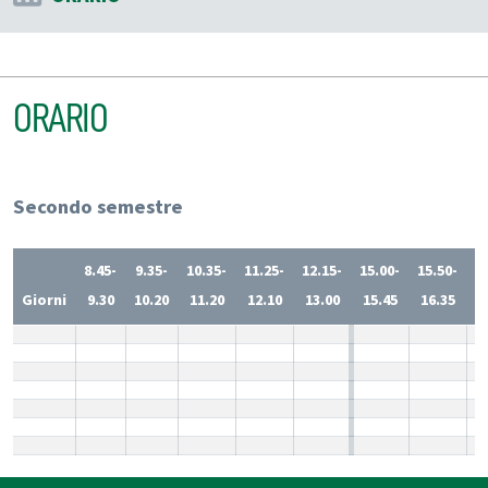
ORARIO
Secondo semestre
8.45-
9.35-
10.35-
11.25-
12.15-
15.00-
15.50-
1
Giorni
9.30
10.20
11.20
12.10
13.00
15.45
16.35
1