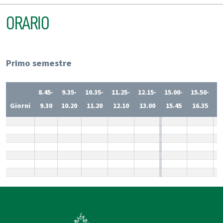
ORARIO
Primo semestre
8.45-
9.35-
10.35-
11.25-
12.15-
15.00-
15.50-
1
Giorni
9.30
10.20
11.20
12.10
13.00
15.45
16.35
1