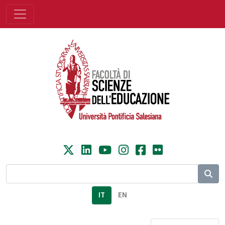
IT
EN