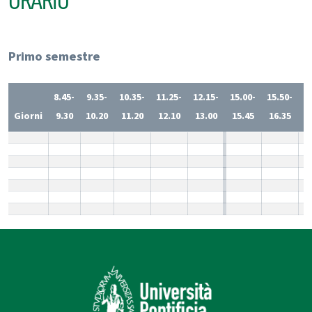
ORARIO
Primo semestre
8.45-
9.35-
10.35-
11.25-
12.15-
15.00-
15.50-
1
Giorni
9.30
10.20
11.20
12.10
13.00
15.45
16.35
1