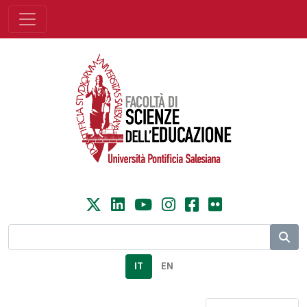
IT
EN