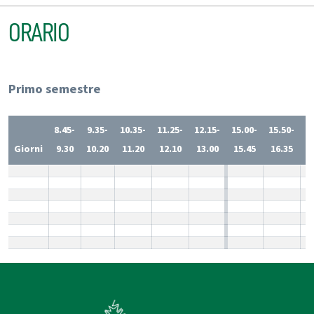
ORARIO
Primo semestre
8.45-
9.35-
10.35-
11.25-
12.15-
15.00-
15.50-
1
Giorni
9.30
10.20
11.20
12.10
13.00
15.45
16.35
1