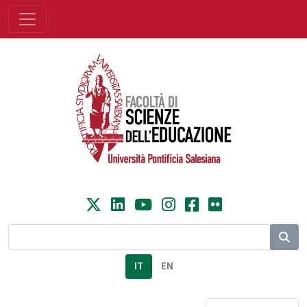
IT
EN