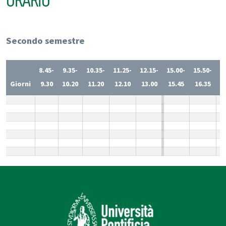
ORARIO
Secondo semestre
8.45-
9.35-
10.35-
11.25-
12.15-
15.00-
15.50-
1
Giorni
9.30
10.20
11.20
12.10
13.00
15.45
16.35
1