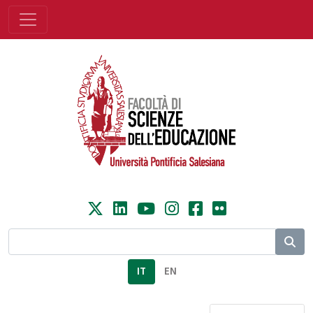
IT
EN