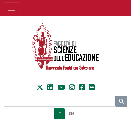
IT
EN