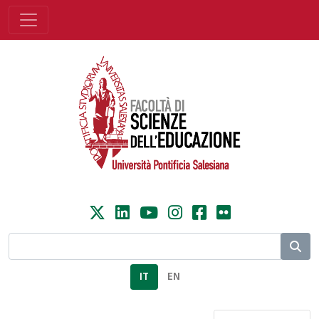
IT
EN