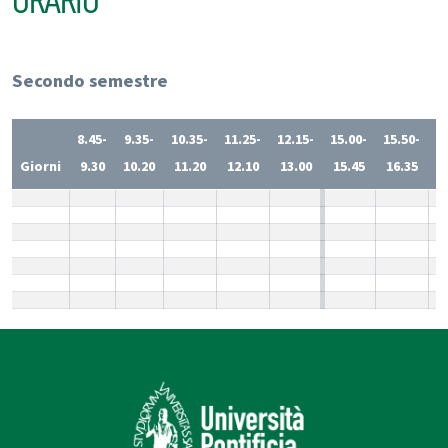
ORARIO
Secondo semestre
8.45-
9.35-
10.35-
11.25-
12.15-
15.00-
15.50-
1
Giorni
9.30
10.20
11.20
12.10
13.00
15.45
16.35
1