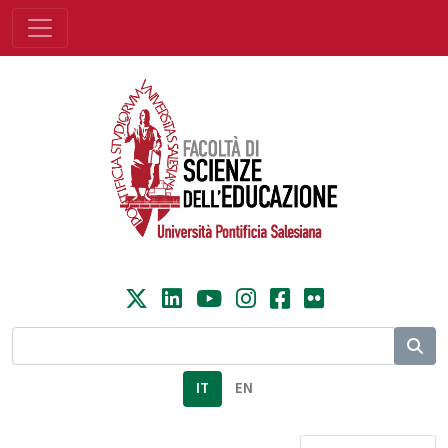
IT
EN