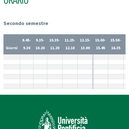
ORARIO
Secondo semestre
8.45-
9.35-
10.35-
11.25-
12.15-
15.00-
15.50-
1
Giorni
9.30
10.20
11.20
12.10
13.00
15.45
16.35
1