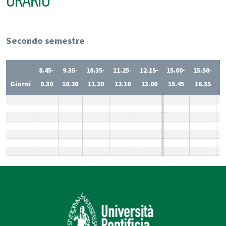
ORARIO
Secondo semestre
8.45-
9.35-
10.35-
11.25-
12.15-
15.00-
15.50-
1
Giorni
9.30
10.20
11.20
12.10
13.00
15.45
16.35
1