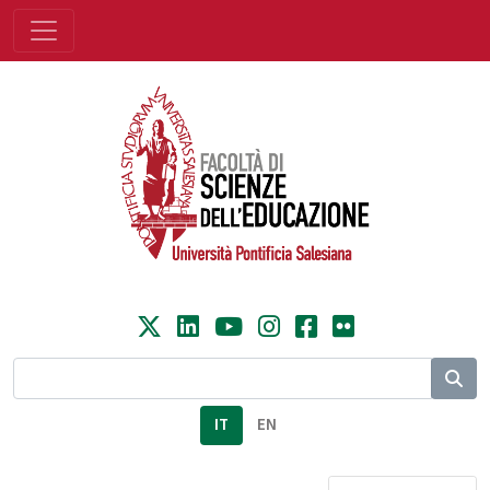
IT
EN