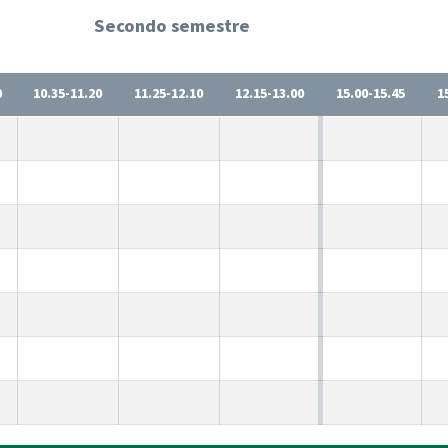
Secondo semestre
0
10.35-11.20
11.25-12.10
12.15-13.00
15.00-15.45
1