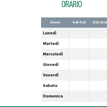
ORARIO
Giorni
8.45-9.30
9.35-10.2
Lunedì
Martedì
Mercoledì
Giovedì
Venerdì
Sabato
Domenica