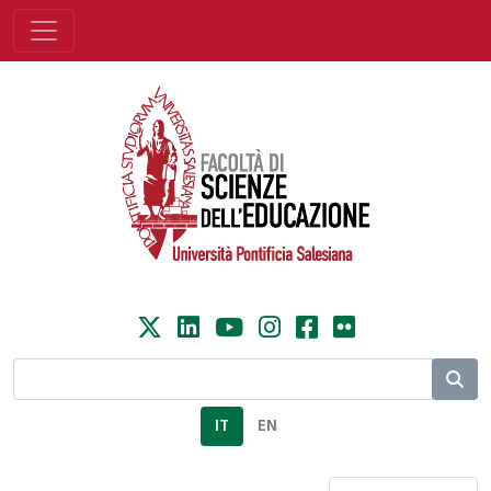
IT
EN