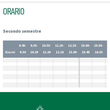
ORARIO
Secondo semestre
8.45-
9.35-
10.35-
11.25-
12.15-
15.00-
15.50-
1
Giorni
9.30
10.20
11.20
12.10
13.00
15.45
16.35
1