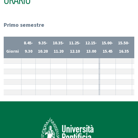
ORARIO
Primo semestre
8.45-
9.35-
10.35-
11.25-
12.15-
15.00-
15.50-
1
Giorni
9.30
10.20
11.20
12.10
13.00
15.45
16.35
1