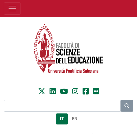
IT
EN