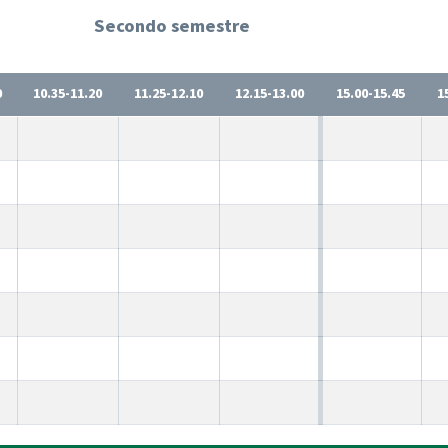
Secondo semestre
0
10.35-11.20
11.25-12.10
12.15-13.00
15.00-15.45
1