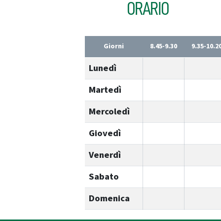
ORARIO
Giorni
8.45-9.30
9.35-10.2
Lunedì
Martedì
Mercoledì
Giovedì
Venerdì
Sabato
Domenica