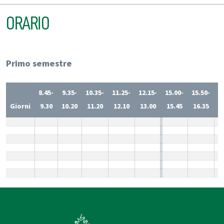
ORARIO
Primo semestre
8.45-
9.35-
10.35-
11.25-
12.15-
15.00-
15.50-
1
Giorni
9.30
10.20
11.20
12.10
13.00
15.45
16.35
1