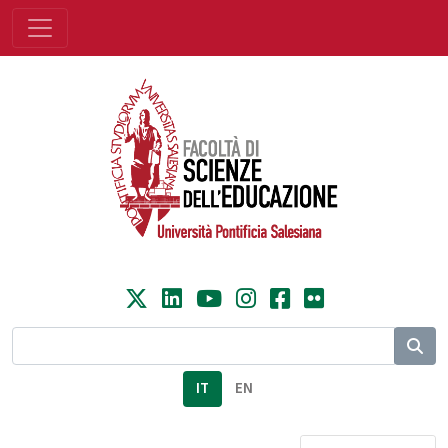
IT
EN