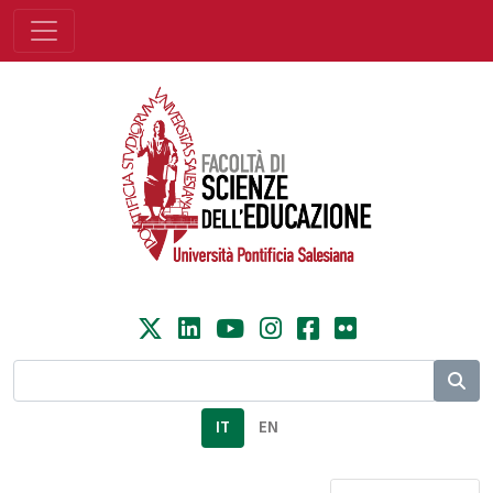
IT
EN