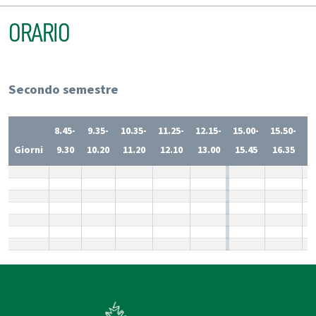
ORARIO
Secondo semestre
8.45-
9.35-
10.35-
11.25-
12.15-
15.00-
15.50-
1
Giorni
9.30
10.20
11.20
12.10
13.00
15.45
16.35
1